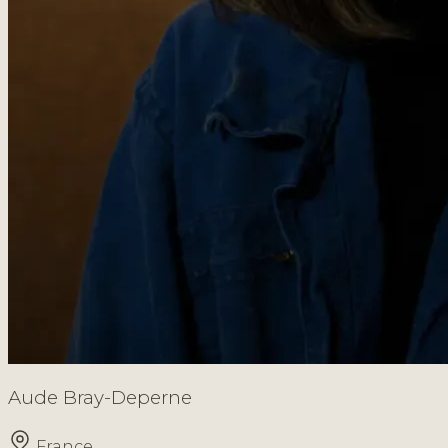
Aude Bray-Deperne
France