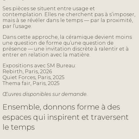
Ses pièces se situent entre usage et
contemplation. Elles ne cherchent pas à s’imposer,
mais à se révéler dans le temps — par la proximité,
par l’usage.
Dans cette approche, la céramique devient moins
une question de forme qu’une question de
présence — une invitation discrète à ralentir et à
entrer en relation avec la matière.
Expositions avec SM Bureau:
Rebirth, Paris, 2026
Quiet Forces, Paris, 2025
Thema fair, Paris, 2025
Œuvres disponibles sur demande.
E
n
s
e
m
b
l
e
,
d
o
n
n
o
n
s
f
o
r
m
e
à
d
e
s
e
s
p
a
c
e
s
q
u
i
i
n
s
p
i
r
e
n
t
e
t
t
r
a
v
e
r
s
e
n
t
l
e
t
e
m
p
s