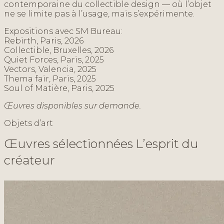
contemporaine du collectible design — où l’objet
ne se limite pas à l’usage, mais s’expérimente.
Expositions avec SM Bureau:
Rebirth, Paris, 2026
Collectible, Bruxelles, 2026
Quiet Forces, Paris, 2025
Vectors, Valencia, 2025
Thema fair, Paris, 2025
Soul of Matière, Paris, 2025
Œuvres disponibles sur demande.
Objets d’art
Œ
u
v
r
e
s
s
é
l
e
c
t
i
o
n
n
é
e
s
L
’
e
s
p
r
i
t
d
u
c
r
é
a
t
e
u
r