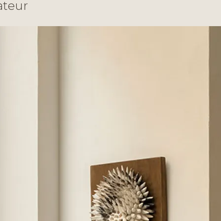
a
t
e
u
r