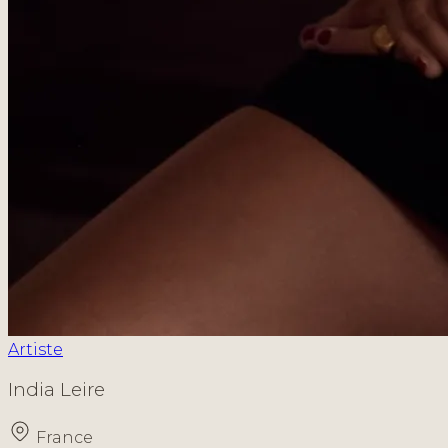
Artiste
India Leire
France