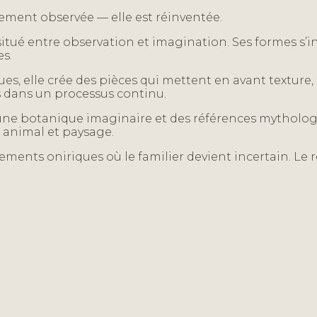
plement observée — elle est réinventée.
itué entre observation et imagination. Ses formes s’ins
es.
iques, elle crée des pièces qui mettent en avant textu
s dans un processus continu.
el, une botanique imaginaire et des références mytholo
, animal et paysage.
ents oniriques où le familier devient incertain. Le re