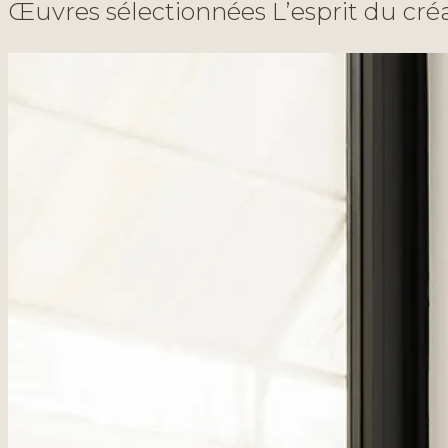
Œ
u
v
r
e
s
s
é
l
e
c
t
i
o
n
n
é
e
s
L
’
e
s
p
r
i
t
d
u
c
r
é