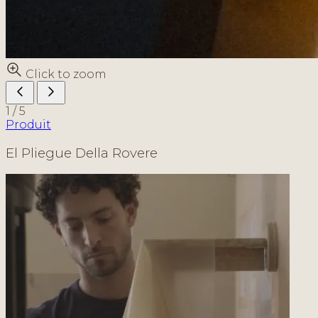
Click to zoom
1
/
5
Produit
El Pliegue Della Rovere