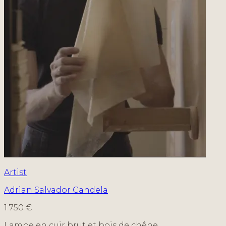
Artist
Adrian Salvador Candela
1 750 €
Lampe en cuir brut et bois de chêne.