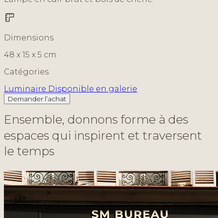
Dimensions
48 x 15 x 5 cm
Catégories
Luminaire
Disponible en galerie
Demander l’achat
E
n
s
e
m
b
l
e
,
d
o
n
n
o
n
s
f
o
r
m
e
à
d
e
s
e
s
p
a
c
e
s
q
u
i
i
n
s
p
i
r
e
n
t
e
t
t
r
a
v
e
r
s
e
n
t
l
e
t
e
m
p
s