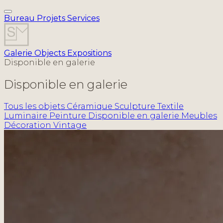
Bureau
Projets
Services
Galerie
Objects
Expositions
Disponible en galerie
Disponible en galerie
Tous les objets
Céramique
Sculpture
Textile
Luminaire
Peinture
Disponible en galerie
Meubles
Décoration
Vintage