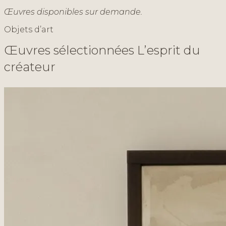
Œuvres disponibles sur demande.
Objets d’art
Œ
u
v
r
e
s
s
é
l
e
c
t
i
o
n
n
é
e
s
L
’
e
s
p
r
i
t
d
u
c
r
é
a
t
e
u
r